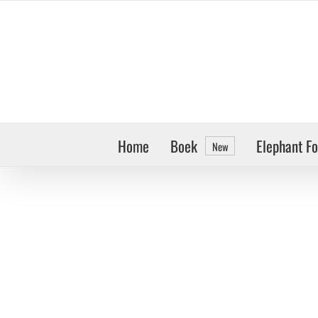
Ga
naar
inhoud
Home
Boek
Elephant F
New