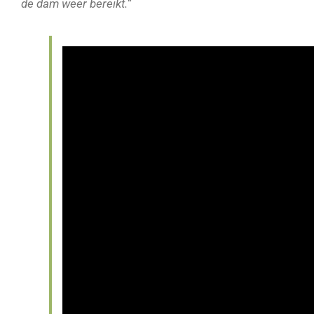
de dam weer bereikt.
“