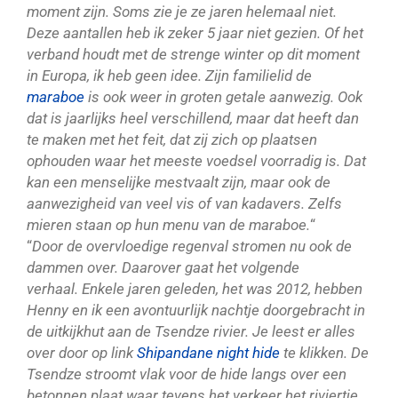
moment zijn. Soms zie je ze jaren helemaal niet.
Deze aantallen heb ik zeker 5 jaar niet gezien. Of het
verband houdt met de strenge winter op dit moment
in Europa, ik heb geen idee. Zijn familielid de
maraboe
is ook weer in groten getale aanwezig. Ook
dat is jaarlijks heel verschillend, maar dat heeft dan
te maken met het feit, dat zij zich op plaatsen
ophouden waar het meeste voedsel voorradig is. Dat
kan een menselijke mestvaalt zijn, maar ook de
aanwezigheid van veel vis of van kadavers. Zelfs
mieren staan op hun menu van de maraboe.
“
“
Door de overvloedige regenval stromen nu ook de
dammen over. Daarover gaat het volgende
verhaal. Enkele jaren geleden, het was 2012, hebben
Henny en ik een avontuurlijk nachtje doorgebracht in
de uitkijkhut aan de Tsendze rivier. Je leest er alles
over door op link
Shipandane night hide
te klikken. De
Tsendze stroomt vlak voor de hide langs over een
betonnen plaat waar tevens het verkeer het riviertje