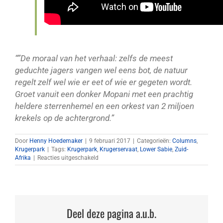
“”De moraal van het verhaal: zelfs de meest
geduchte jagers vangen wel eens bot, de natuur
regelt zelf wel wie er eet of wie er gegeten wordt.
Groet vanuit een donker Mopani met een prachtig
heldere sterrenhemel en een orkest van 2 miljoen
krekels op de achtergrond.”
Door
Henny Hoedemaker
|
9 februari 2017
|
Categorieën:
Columns
,
Krugerpark
|
Tags:
Krugerpark
,
Krugerservaat
,
Lower Sabie
,
Zuid-
voor
Afrika
|
Reacties uitgeschakeld
Lower
Sabie
Krugerreservaat
Deel deze pagina a.u.b.