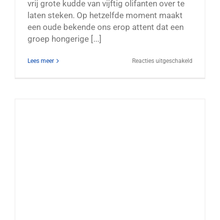
vrij grote kudde van vijftig olifanten over te
laten steken. Op hetzelfde moment maakt
een oude bekende ons erop attent dat een
groep hongerige [...]
voor
Lees meer
Reacties uitgeschakeld
Krokodille
in
het
Krugerpar