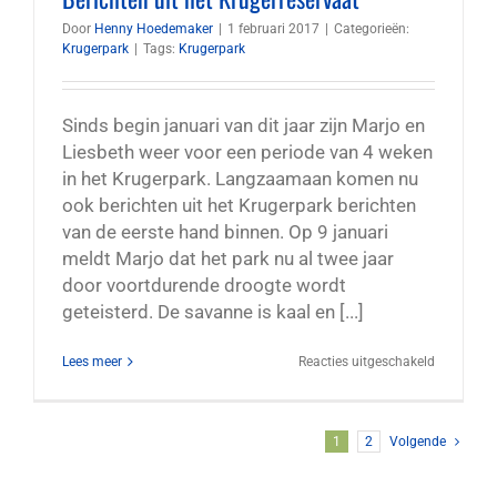
Door
Henny Hoedemaker
|
1 februari 2017
|
Categorieën:
Krugerpark
|
Tags:
Krugerpark
Sinds begin januari van dit jaar zijn Marjo en
Liesbeth weer voor een periode van 4 weken
in het Krugerpark. Langzaamaan komen nu
ook berichten uit het Krugerpark berichten
van de eerste hand binnen. Op 9 januari
meldt Marjo dat het park nu al twee jaar
door voortdurende droogte wordt
geteisterd. De savanne is kaal en [...]
voor
Lees meer
Reacties uitgeschakeld
Berichten
uit
het
Krugerres
1
2
Volgende