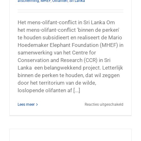
afscherming
,
MHEF
,
Olifanten
,
Sri Lanka
Het mens-olifant-conflict in Sri Lanka Om
het mens-olifant-conflict 'binnen de perken'
te houden subsidieert en realiseert de Mario
Hoedemaker Elephant Foundation (MHEF) in
samenwerking van het Centre for
Conservation and Research (CCR) in Sri
Lanka een belangwekkend project. Letterlijk
binnen de perken te houden, dat wil zeggen
door het territorium van de wilde,
loslopende olifanten af [...]
voor
Lees meer
Reacties uitgeschakeld
Het
mens-
olifant-
conflict
beperken
met