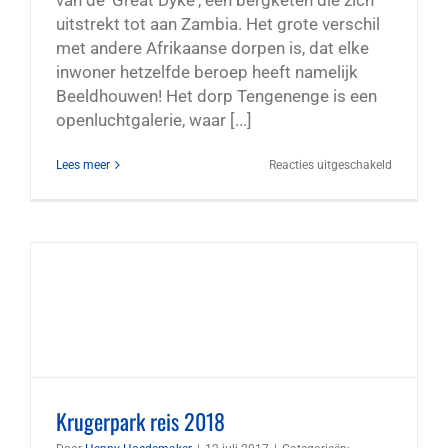
van de 'Great Dyke', een bergketen die zich
uitstrekt tot aan Zambia. Het grote verschil
met andere Afrikaanse dorpen is, dat elke
inwoner hetzelfde beroep heeft namelijk
Beeldhouwen! Het dorp Tengenenge is een
openluchtgalerie, waar [...]
voor
Lees meer
Reacties uitgeschakeld
Tengenen
beelden
voor
het
goede
doel
Krugerpark reis 2018