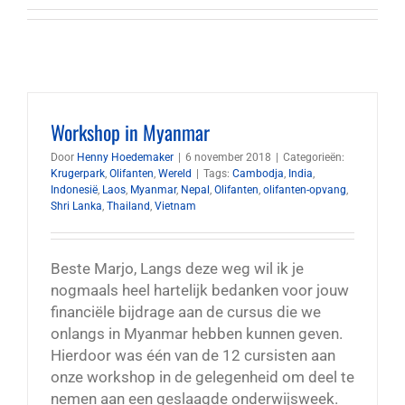
Workshop in Myanmar
Door
Henny Hoedemaker
|
6 november 2018
|
Categorieën:
Krugerpark
,
Olifanten
,
Wereld
|
Tags:
Cambodja
,
India
,
Indonesië
,
Laos
,
Myanmar
,
Nepal
,
Olifanten
,
olifanten-opvang
,
Shri Lanka
,
Thailand
,
Vietnam
Beste Marjo, Langs deze weg wil ik je
nogmaals heel hartelijk bedanken voor jouw
financiële bijdrage aan de cursus die we
onlangs in Myanmar hebben kunnen geven.
Hierdoor was één van de 12 cursisten aan
onze workshop in de gelegenheid om deel te
nemen aan een geslaagde onderwijsweek.