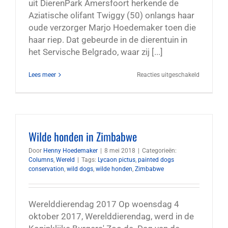
uit DierenPark Amersfoort herkende de
Aziatische olifant Twiggy (50) onlangs haar
oude verzorger Marjo Hoedemaker toen die
haar riep. Dat gebeurde in de dierentuin in
het Servische Belgrado, waar zij [...]
voor
Lees meer
Reacties uitgeschakeld
Marjo
meets
Twiggy
Wilde honden in Zimbabwe
Door
Henny Hoedemaker
|
8 mei 2018
|
Categorieën:
Columns
,
Wereld
|
Tags:
Lycaon pictus
,
painted dogs
conservation
,
wild dogs
,
wilde honden
,
Zimbabwe
Werelddierendag 2017 Op woensdag 4
oktober 2017, Werelddierendag, werd in de