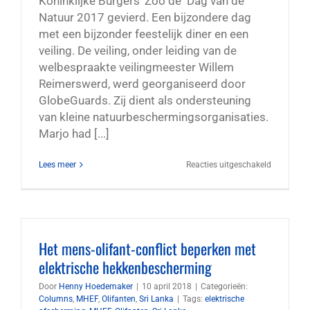
Koninklijke Burgers' Zoo de Dag van de
Natuur 2017 gevierd. Een bijzondere dag
met een bijzonder feestelijk diner en een
veiling. De veiling, onder leiding van de
welbespraakte veilingmeester Willem
Reimerswerd, werd georganiseerd door
GlobeGuards. Zij dient als ondersteuning
van kleine natuurbeschermingsorganisaties.
Marjo had [...]
voor
Lees meer
Reacties uitgeschakeld
Wilde
honden
in
Zimbabwe
Het mens-olifant-conflict beperken met
elektrische hekkenbescherming
Door
Henny Hoedemaker
|
10 april 2018
|
Categorieën:
Columns
,
MHEF
,
Olifanten
,
Sri Lanka
|
Tags:
elektrische