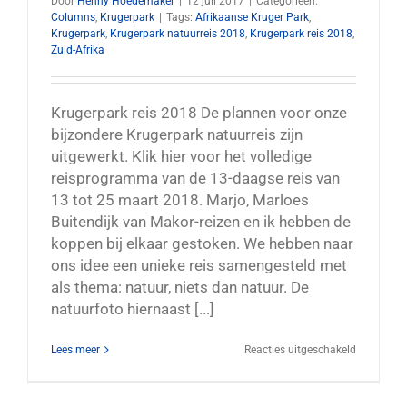
Door
Henny Hoedemaker
|
12 juli 2017
|
Categorieën:
Columns
,
Krugerpark
|
Tags:
Afrikaanse Kruger Park
,
Krugerpark
,
Krugerpark natuurreis 2018
,
Krugerpark reis 2018
,
Zuid-Afrika
Krugerpark reis 2018 De plannen voor onze
bijzondere Krugerpark natuurreis zijn
uitgewerkt. Klik hier voor het volledige
reisprogramma van de 13-daagse reis van
13 tot 25 maart 2018. Marjo, Marloes
Buitendijk van Makor-reizen en ik hebben de
koppen bij elkaar gestoken. We hebben naar
ons idee een unieke reis samengesteld met
als thema: natuur, niets dan natuur. De
natuurfoto hiernaast [...]
voor
Lees meer
Reacties uitgeschakeld
Krugerpar
reis
2018