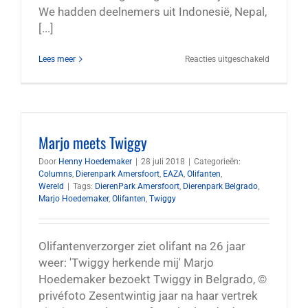
We hadden deelnemers uit Indonesië, Nepal,
[...]
voor
Lees meer
Reacties uitgeschakeld
Workshop
in
Myanmar
Marjo meets Twiggy
Door
Henny Hoedemaker
|
28 juli 2018
|
Categorieën:
Columns
,
Dierenpark Amersfoort
,
EAZA
,
Olifanten
,
Wereld
|
Tags:
DierenPark Amersfoort
,
Dierenpark Belgrado
,
Marjo Hoedemaker
,
Olifanten
,
Twiggy
Olifantenverzorger ziet olifant na 26 jaar
weer: 'Twiggy herkende mij' Marjo
Hoedemaker bezoekt Twiggy in Belgrado, ©
privéfoto Zesentwintig jaar na haar vertrek