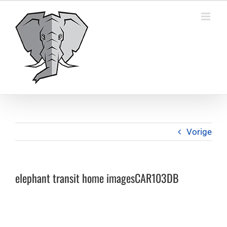
Ga
naar
inhoud
Vorige
elephant transit home imagesCAR103DB