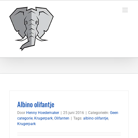
Ga
naar
inhoud
Albino olifantje
Door
Henny Hoedemaker
|
25 juni 2016
|
Categorieën:
Geen
categorie
,
Krugerpark
,
Olifanten
|
Tags:
albino olifantje
,
Krugerpark