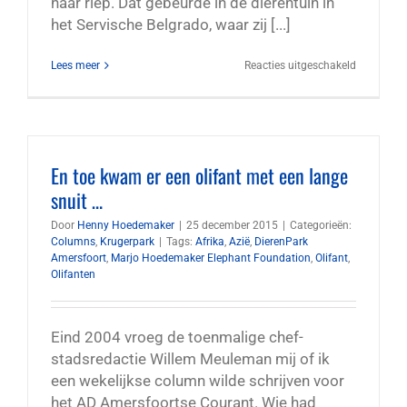
haar riep. Dat gebeurde in de dierentuin in
het Servische Belgrado, waar zij [...]
voor
Lees meer
Reacties uitgeschakeld
Marjo
meets
Twiggy
En toe kwam er een olifant met een lange
snuit …
Door
Henny Hoedemaker
|
25 december 2015
|
Categorieën:
Columns
,
Krugerpark
|
Tags:
Afrika
,
Azië
,
DierenPark
Amersfoort
,
Marjo Hoedemaker Elephant Foundation
,
Olifant
,
Olifanten
Eind 2004 vroeg de toenmalige chef-
stadsredactie Willem Meuleman mij of ik
een wekelijkse column wilde schrijven voor
het AD Amersfoortse Courant. Wie had