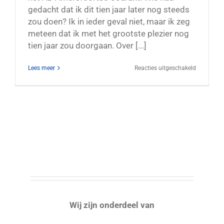
gedacht dat ik dit tien jaar later nog steeds
zou doen? Ik in ieder geval niet, maar ik zeg
meteen dat ik met het grootste plezier nog
tien jaar zou doorgaan. Over [...]
voor
Lees meer
Reacties uitgeschakeld
En
toe
kwam
er
een
olifant
met
een
lange
snuit
…
Wij zijn onderdeel van