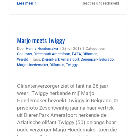
voor
Lees meer
Reacties uitgeschakeld
Oud-
hoofdverz
Dierenpar
Amersfoor
schrijft
boek
Marjo meets Twiggy
na
dood
Door
Henny Hoedemaker
|
28 juli 2018
|
Categorieën:
chimpans
Columns
,
Dierenpark Amersfoort
,
EAZA
,
Olifanten
,
Wereld
|
Tags:
DierenPark Amersfoort
,
Dierenpark Belgrado
,
Marjo Hoedemaker
,
Olifanten
,
Twiggy
Olifantenverzorger ziet olifant na 26 jaar
weer: 'Twiggy herkende mij' Marjo
Hoedemaker bezoekt Twiggy in Belgrado, ©
privéfoto Zesentwintig jaar na haar vertrek
uit DierenPark Amersfoort herkende de
Aziatische olifant Twiggy (50) onlangs haar
oude verzorger Marjo Hoedemaker toen die