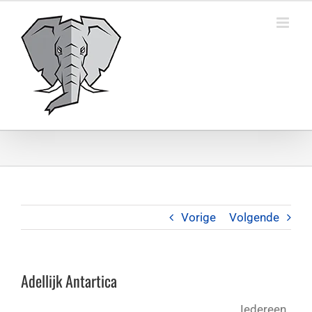
Ga
naar
inhoud
Vorige
Volgende
Adellijk Antartica
Iedereen