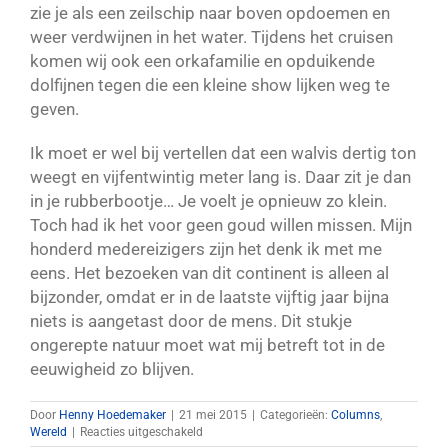
zie je als een zeilschip naar boven opdoemen en
weer verdwijnen in het water. Tijdens het cruisen
komen wij ook een orkafamilie en opduikende
dolfijnen tegen die een kleine show lijken weg te
geven.
Ik moet er wel bij vertellen dat een walvis dertig ton
weegt en vijfentwintig meter lang is. Daar zit je dan
in je rubberbootje… Je voelt je opnieuw zo klein.
Toch had ik het voor geen goud willen missen. Mijn
honderd medereizigers zijn het denk ik met me
eens. Het bezoeken van dit continent is alleen al
bijzonder, omdat er in de laatste vijftig jaar bijna
niets is aangetast door de mens. Dit stukje
ongerepte natuur moet wat mij betreft tot in de
eeuwigheid zo blijven.
Door
Henny Hoedemaker
|
21 mei 2015
|
Categorieën:
Columns
,
voor
Wereld
|
Reacties uitgeschakeld
Adellijk