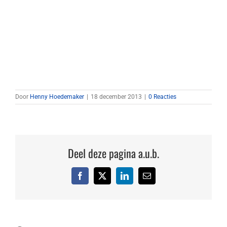
Door
Henny Hoedemaker
|
18 december 2013
|
0 Reacties
Deel deze pagina a.u.b.
Facebook
X
LinkedIn
E-
mail