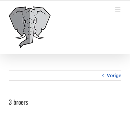
Ga
naar
inhoud
Vorige
3 broers