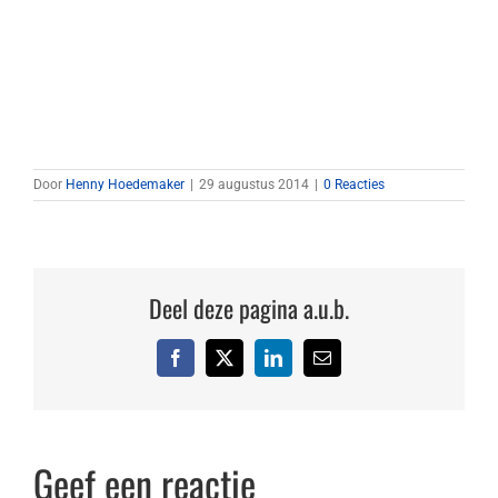
Door
Henny Hoedemaker
|
29 augustus 2014
|
0 Reacties
Deel deze pagina a.u.b.
Facebook
X
LinkedIn
E-
mail
Geef een reactie