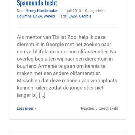
Spannende tocht
door
EAZA
Door
Henny Hoedemaker
|
11 juli 2013
|
Categorieën:
Columns
,
EAZA
,
Wereld
|
Tags:
EAZA
,
Georgië
Als mentor van Tbilist Zoo, help ik deze
dierentuin in Georgië met het zoeken naar
een verblijfplaats voor hun olifantenstier. Na
overleg besluiten wij naar een dierentuin in
buurland Armenië te gaan om kennis te
maken met een andere olifantenstier.
Misschien dat deze mannen van woonplaats
kunnen ruilen, zodat de jonge stier niet
langer bij [...]
voor
Lees meer
Reacties uitgeschakeld
Spannend
tocht