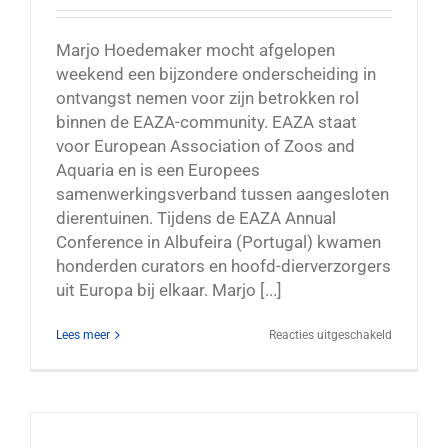
Marjo Hoedemaker mocht afgelopen
weekend een bijzondere onderscheiding in
ontvangst nemen voor zijn betrokken rol
binnen de EAZA-community. EAZA staat
voor European Association of Zoos and
Aquaria en is een Europees
samenwerkingsverband tussen aangesloten
dierentuinen. Tijdens de EAZA Annual
Conference in Albufeira (Portugal) kwamen
honderden curators en hoofd-dierverzorgers
uit Europa bij elkaar. Marjo [...]
voor
Lees meer
Reacties uitgeschakeld
Bijzondere
internatio
ondersche
voor
Marjo
Hoedemak